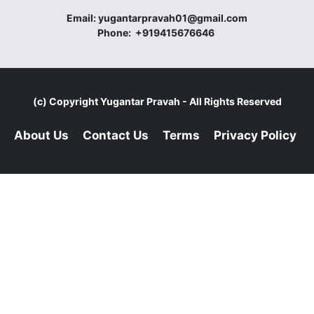
Email:
yugantarpravah01@gmail.com
Phone:
+919415676646
(c) Copyright
Yugantar Pravah
- All Rights Reserved
About Us
Contact Us
Terms
Privacy Policy