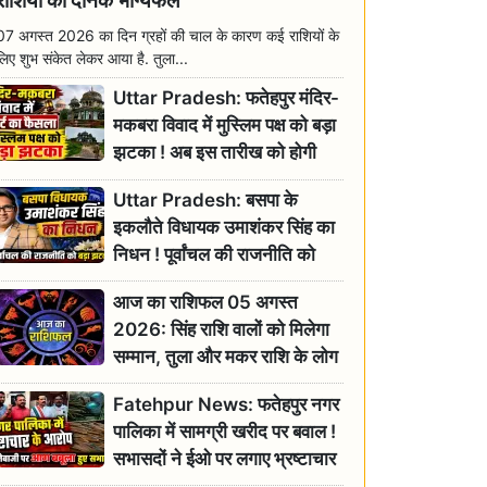
राशियों का दैनिक भाग्यफल
07 अगस्त 2026 का दिन ग्रहों की चाल के कारण कई राशियों के
लिए शुभ संकेत लेकर आया है. तुला...
Uttar Pradesh: फतेहपुर मंदिर-
मकबरा विवाद में मुस्लिम पक्ष को बड़ा
झटका ! अब इस तारीख को होगी
सुनवाई
Uttar Pradesh: बसपा के
इकलौते विधायक उमाशंकर सिंह का
निधन ! पूर्वांचल की राजनीति को
बड़ा झटका, योगी ने जताया दुःख
आज का राशिफल 05 अगस्त
2026: सिंह राशि वालों को मिलेगा
सम्मान, तुला और मकर राशि के लोग
रहें सतर्क
Fatehpur News: फतेहपुर नगर
पालिका में सामग्री खरीद पर बवाल !
सभासदों ने ईओ पर लगाए भ्रष्टाचार
के गंभीर आरोप