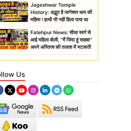
Jageshwar Temple
History: अद्भुत है जागेश्वर धाम की
महिमा ! हाथी भी नहीं हिला पाया था
शिवलिंग, जानिए क्या है इसका
Fatehpur News: सीधा स्वर्ग से
इतिहास
आई महिला बोली, "मैं जिंदा हूं साहब!"
अपने अस्तित्व की तलाश में भटकती
रही बुजुर्ग, एसडीएम ने दिए जांच के
आदेश
ollow Us