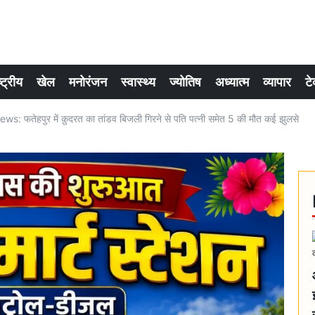
्ट्रीय
खेल
मनोरंजन
स्वास्थ्य
ज्योतिष
अध्यात्म
व्यापार
टे
: फतेहपुर में क़ुदरत का तांडव बिजली गिरने से पति पत्नी समेत 5 की मौत कई झुलसे