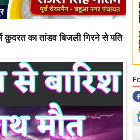
क़ुदरत का तांडव बिजली गिरने से पति
F