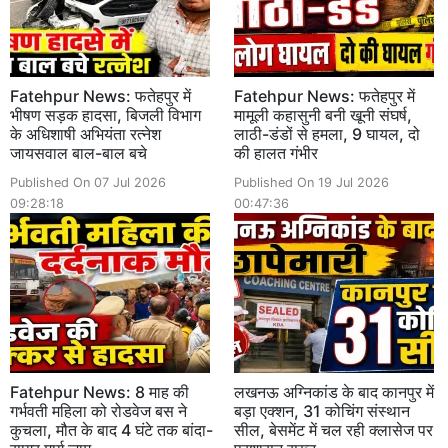
Fatehpur News: फतेहपुर में
Fatehpur News: फतेहपुर में
भीषण सड़क हादसा, बिजली विभाग
मामूली कहासुनी बनी खूनी संघर्ष,
के अधिशाषी अभियंता रत्नेश
लाठी-डंडों से हमला, 9 घायल, दो
जायसवाल बाल-बाल बचे
की हालत गंभीर
Published On 07 Jul 2026
Published On 19 Jul 2026
09:28:18
00:47:36
Fatehpur News: 8 माह की
लखनऊ अग्निकांड के बाद कानपुर में
गर्भवती महिला को रोडवेज बस ने
बड़ा एक्शन, 31 कोचिंग संस्थान
कुचला, मौत के बाद 4 घंटे तक बांदा-
सील, बेसमेंट में चल रही क्लासेज पर