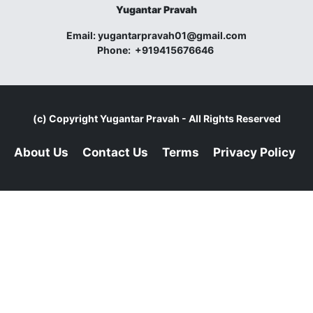
Yugantar Pravah
Email:
yugantarpravah01@gmail.com
Phone:
+919415676646
(c) Copyright
Yugantar Pravah
- All Rights Reserved
About Us
Contact Us
Terms
Privacy Policy