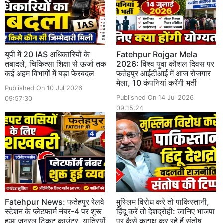
यूपी में 20 IAS अधिकारियों के
Fatehpur Rojgar Mela
तबादले, चिकित्सा शिक्षा से ऊर्जा तक
2026: विश्व युवा कौशल दिवस पर
कई अहम विभागों में बड़ा फेरबदल
फतेहपुर आईटीआई में आज रोजगार
मेला, 10 कंपनियां करेंगी भर्ती
Published On 10 Jul 2026
Published On 14 Jul 2026
09:57:30
09:15:24
Fatehpur News: फतेहपुर रेलवे
मुस्लिम विरोध करे तो पाकिस्तानी,
स्टेशन के प्लेटफार्म नंबर-4 पर शुरू
हिंदू करें तो देशद्रोही: जानिए भाजपा
हुआ जनरल टिकट काउंटर, यात्रियों
पर कैसे कटाक्ष कर रहे हैं संतोष