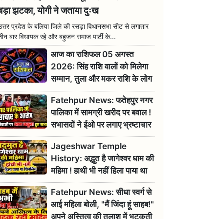
बड़ा झटका, योगी ने जताया दुःख
उत्तर प्रदेश के बलिया जिले की रसड़ा विधानसभा सीट से लगातार
तीन बार विधायक रहे और बहुजन समाज पार्टी के...
आज का राशिफल 05 अगस्त
2026: सिंह राशि वालों को मिलेगा
सम्मान, तुला और मकर राशि के लोग
रहें सतर्क
Fatehpur News: फतेहपुर नगर
पालिका में सामग्री खरीद पर बवाल !
सभासदों ने ईओ पर लगाए भ्रष्टाचार
के गंभीर आरोप
Jageshwar Temple
History: अद्भुत है जागेश्वर धाम की
महिमा ! हाथी भी नहीं हिला पाया था
शिवलिंग, जानिए क्या है इसका
Fatehpur News: सीधा स्वर्ग से
इतिहास
आई महिला बोली, "मैं जिंदा हूं साहब!"
अपने अस्तित्व की तलाश में भटकती