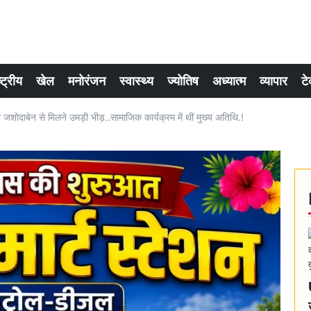
्ट्रीय
खेल
मनोरंजन
स्वास्थ्य
ज्योतिष
अध्यात्म
व्यापार
टे
नी जशोदाबेन से मिलने उमड़ी भीड़..सामाजिक कार्यक्रम में थीं मुख्य अतिथि.!