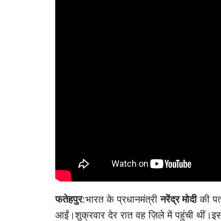
फतेहपुर
:भारत के प्रधानमंत्री
नरेंद्र मोदी
की पत्
आईं।शुक्रवार देर रात वह ज़िले में पहुंची थीं।