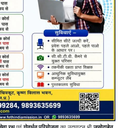
सेवा रथ
एवं
गोवर्धन परियोजना
का उद्घाटन भी
जसोदाबेन