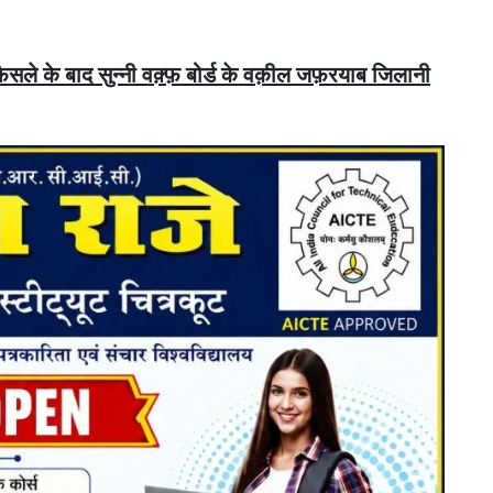
े के बाद सुन्नी वक़्फ़ बोर्ड के वक़ील जफ़रयाब जिलानी