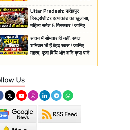
रही बुजुर्ग, एसडीएम ने दिए जांच के
Uttar Pradesh: फतेहपुर
आदेश
हिस्ट्रीशीटर हत्याकांड का खुलासा,
महिला समेत 5 गिरफ्तार ! जानिए
क्या था कनेक्शन?
सावन में सोमवार ही नहीं, संपत
शनिवार भी हैं बेहद खास ! जानिए
महत्व, पूजा विधि और शनि कृपा पाने
के आसान उपाय
ollow Us