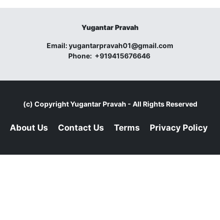
Yugantar Pravah
Email:
yugantarpravah01@gmail.com
Phone:
+919415676646
(c) Copyright
Yugantar Pravah
- All Rights Reserved
About Us
Contact Us
Terms
Privacy Policy