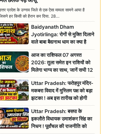
मिल छलक पड़े आंसू
उत्तर प्रदेश के उन्नाव जिले से एक ऐसा मामला सामने आया है
जिसने हर किसी को हैरान कर दिया. 28...
Baidyanath Dham
Jyotirlinga: रोगों से मुक्ति दिलाने
वाले बाबा बैद्यनाथ धाम का क्या है
रावण से संबंध? जानिए ज्योतिर्लिंग की
आज का राशिफल 07 अगस्त
महिमा
2026: तुला समेत इन राशियों को
मिलेगा भाग्य का साथ, जानें सभी 12
राशियों का दैनिक भाग्यफल
Uttar Pradesh: फतेहपुर मंदिर-
मकबरा विवाद में मुस्लिम पक्ष को बड़ा
झटका ! अब इस तारीख को होगी
सुनवाई
Uttar Pradesh: बसपा के
इकलौते विधायक उमाशंकर सिंह का
निधन ! पूर्वांचल की राजनीति को
बड़ा झटका, योगी ने जताया दुःख