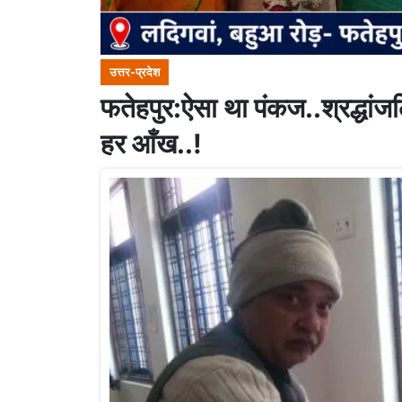
उत्तर-प्रदेश
फतेहपुर:ऐसा था पंकज..श्रद्धांजल
हर आँख..!