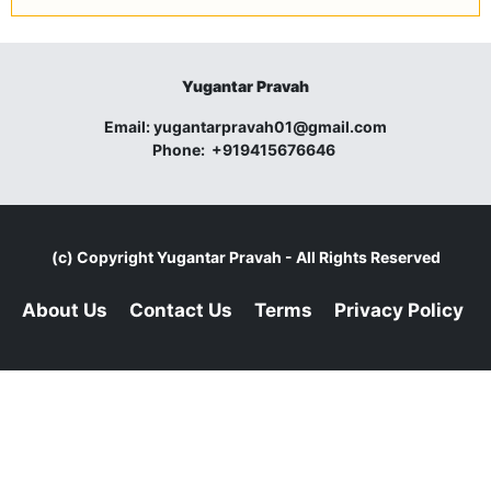
Yugantar Pravah
Email:
yugantarpravah01@gmail.com
Phone:
+919415676646
(c) Copyright
Yugantar Pravah
- All Rights Reserved
About Us
Contact Us
Terms
Privacy Policy