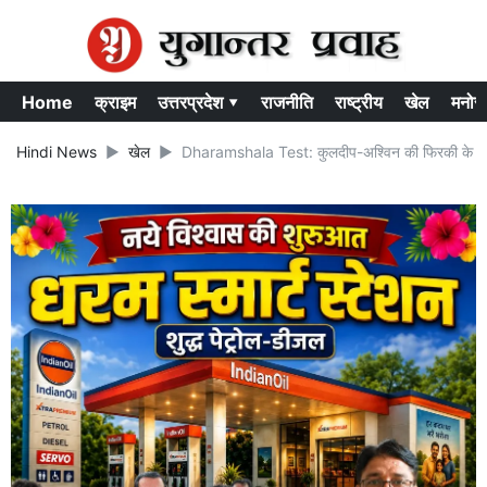
Home
क्राइम
उत्तरप्रदेश ▾
राजनीति
राष्ट्रीय
खेल
मनोर
Hindi News
खेल
Dharamshala Test: कुलदीप-अश्विन की फिरकी के आगे अं