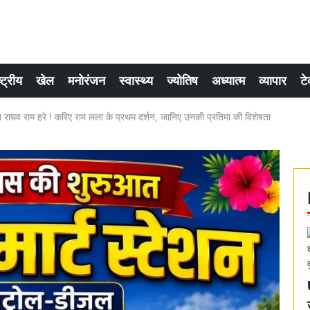
्ट्रीय
खेल
मनोरंजन
स्वास्थ्य
ज्योतिष
अध्यात्म
व्यापार
टे
घव राम हरे ! करिए राम लला के प्रथम दर्शन, जानिए उनकी प्रतिमा की विशेषता