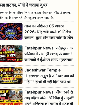
बड़ा झटका, योगी ने जताया दुःख
उत्तर प्रदेश के बलिया जिले की रसड़ा विधानसभा सीट से लगातार
तीन बार विधायक रहे और बहुजन समाज पार्टी के...
आज का राशिफल 05 अगस्त
2026: सिंह राशि वालों को मिलेगा
सम्मान, तुला और मकर राशि के लोग
रहें सतर्क
Fatehpur News: फतेहपुर नगर
पालिका में सामग्री खरीद पर बवाल !
सभासदों ने ईओ पर लगाए भ्रष्टाचार
के गंभीर आरोप
Jageshwar Temple
History: अद्भुत है जागेश्वर धाम की
महिमा ! हाथी भी नहीं हिला पाया था
शिवलिंग, जानिए क्या है इसका
Fatehpur News: सीधा स्वर्ग से
इतिहास
आई महिला बोली, "मैं जिंदा हूं साहब!"
अपने अस्तित्व की तलाश में भटकती