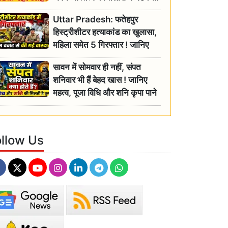
रही बुजुर्ग, एसडीएम ने दिए जांच के
Uttar Pradesh: फतेहपुर
आदेश
हिस्ट्रीशीटर हत्याकांड का खुलासा,
महिला समेत 5 गिरफ्तार ! जानिए
क्या था कनेक्शन?
सावन में सोमवार ही नहीं, संपत
शनिवार भी हैं बेहद खास ! जानिए
महत्व, पूजा विधि और शनि कृपा पाने
के आसान उपाय
ollow Us