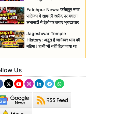
रहें सतर्क
Fatehpur News: फतेहपुर नगर
पालिका में सामग्री खरीद पर बवाल !
सभासदों ने ईओ पर लगाए भ्रष्टाचार
के गंभीर आरोप
Jageshwar Temple
History: अद्भुत है जागेश्वर धाम की
महिमा ! हाथी भी नहीं हिला पाया था
शिवलिंग, जानिए क्या है इसका
इतिहास
ollow Us