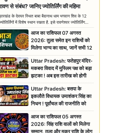
रावण से संबंध? जानिए ज्योतिर्लिंग की महिमा
झारखंड के देवघर स्थित बाबा बैद्यनाथ धाम भगवान शिव के 12
ज्योतिर्लिंगों में विशेष स्थान रखता है. इसे रावणेश्वर ज्योतिर्लिंग...
आज का राशिफल 07 अगस्त
2026: तुला समेत इन राशियों को
मिलेगा भाग्य का साथ, जानें सभी 12
राशियों का दैनिक भाग्यफल
Uttar Pradesh: फतेहपुर मंदिर-
मकबरा विवाद में मुस्लिम पक्ष को बड़ा
झटका ! अब इस तारीख को होगी
सुनवाई
Uttar Pradesh: बसपा के
इकलौते विधायक उमाशंकर सिंह का
निधन ! पूर्वांचल की राजनीति को
बड़ा झटका, योगी ने जताया दुःख
आज का राशिफल 05 अगस्त
2026: सिंह राशि वालों को मिलेगा
सम्मान, तुला और मकर राशि के लोग