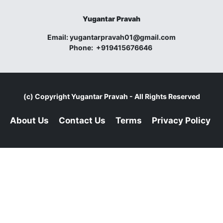
Yugantar Pravah
Email:
yugantarpravah01@gmail.com
Phone:
+919415676646
(c) Copyright
Yugantar Pravah
- All Rights Reserved
About Us
Contact Us
Terms
Privacy Policy