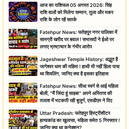
आज का राशिफल 05 अगस्त 2026: सिंह
राशि वालों को मिलेगा सम्मान, तुला और मकर
राशि के लोग रहें सतर्क
Fatehpur News: फतेहपुर नगर पालिका में
सामग्री खरीद पर बवाल ! सभासदों ने ईओ पर
लगाए भ्रष्टाचार के गंभीर आरोप
Jageshwar Temple History: अद्भुत है
जागेश्वर धाम की महिमा ! हाथी भी नहीं हिला पाया
था शिवलिंग, जानिए क्या है इसका इतिहास
Fatehpur News: सीधा स्वर्ग से आई महिला
बोली, "मैं जिंदा हूं साहब!" अपने अस्तित्व की
तलाश में भटकती रही बुजुर्ग, एसडीएम ने दिए
जांच के आदेश
Uttar Pradesh: फतेहपुर हिस्ट्रीशीटर
हत्याकांड का खुलासा, महिला समेत 5 गिरफ्तार !
जानिए क्या था कनेक्शन?