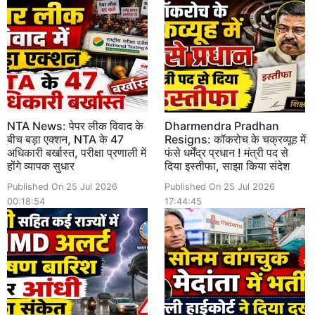
NTA News: पेपर लीक विवाद के
Dharmendra Pradhan
बीच बड़ा एक्शन, NTA के 47
Resigns: कॉकरोच के चक्रव्यूह में
अधिकारी बर्खास्त, परीक्षा प्रणाली में
फंसे धर्मेंद्र प्रधान ! मंत्री पद से
होंगे व्यापक सुधार
दिया इस्तीफा, साझा किया संदेश
Published On 25 Jul 2026
Published On 25 Jul 2026
00:18:54
17:44:45