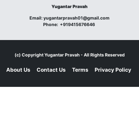
Yugantar Pravah
Email:
yugantarpravah01@gmail.com
Phone:
+919415676646
(c) Copyright
Yugantar Pravah
- All Rights Reserved
About Us
Contact Us
Terms
Privacy Policy