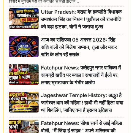
विवाद में मुस्लिम पक्ष को अदालत से बड़ा झटका...
Uttar Pradesh: बसपा के इकलौते विधायक
उमाशंकर सिंह का निधन ! पूर्वांचल की राजनीति
को बड़ा झटका, योगी ने जताया दुःख
आज का राशिफल 05 अगस्त 2026: सिंह
राशि वालों को मिलेगा सम्मान, तुला और मकर
राशि के लोग रहें सतर्क
Fatehpur News: फतेहपुर नगर पालिका में
सामग्री खरीद पर बवाल ! सभासदों ने ईओ पर
लगाए भ्रष्टाचार के गंभीर आरोप
Jageshwar Temple History: अद्भुत है
जागेश्वर धाम की महिमा ! हाथी भी नहीं हिला पाया
था शिवलिंग, जानिए क्या है इसका इतिहास
Fatehpur News: सीधा स्वर्ग से आई महिला
बोली, "मैं जिंदा हूं साहब!" अपने अस्तित्व की