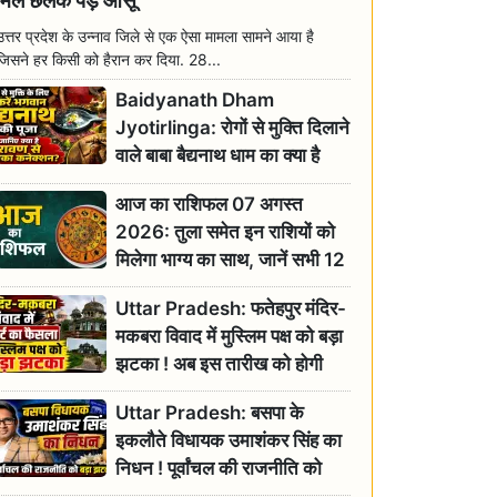
मिल छलक पड़े आंसू
उत्तर प्रदेश के उन्नाव जिले से एक ऐसा मामला सामने आया है
जिसने हर किसी को हैरान कर दिया. 28...
Baidyanath Dham
Jyotirlinga: रोगों से मुक्ति दिलाने
वाले बाबा बैद्यनाथ धाम का क्या है
रावण से संबंध? जानिए ज्योतिर्लिंग की
आज का राशिफल 07 अगस्त
महिमा
2026: तुला समेत इन राशियों को
मिलेगा भाग्य का साथ, जानें सभी 12
राशियों का दैनिक भाग्यफल
Uttar Pradesh: फतेहपुर मंदिर-
मकबरा विवाद में मुस्लिम पक्ष को बड़ा
झटका ! अब इस तारीख को होगी
सुनवाई
Uttar Pradesh: बसपा के
इकलौते विधायक उमाशंकर सिंह का
निधन ! पूर्वांचल की राजनीति को
बड़ा झटका, योगी ने जताया दुःख