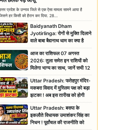
मिल छलक पड़े आंसू
उत्तर प्रदेश के उन्नाव जिले से एक ऐसा मामला सामने आया है
जिसने हर किसी को हैरान कर दिया. 28...
Baidyanath Dham
Jyotirlinga: रोगों से मुक्ति दिलाने
वाले बाबा बैद्यनाथ धाम का क्या है
रावण से संबंध? जानिए ज्योतिर्लिंग की
आज का राशिफल 07 अगस्त
महिमा
2026: तुला समेत इन राशियों को
मिलेगा भाग्य का साथ, जानें सभी 12
राशियों का दैनिक भाग्यफल
Uttar Pradesh: फतेहपुर मंदिर-
मकबरा विवाद में मुस्लिम पक्ष को बड़ा
झटका ! अब इस तारीख को होगी
सुनवाई
Uttar Pradesh: बसपा के
इकलौते विधायक उमाशंकर सिंह का
निधन ! पूर्वांचल की राजनीति को
बड़ा झटका, योगी ने जताया दुःख