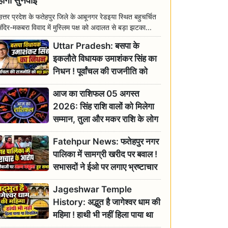
होगी सुनवाई
उत्तर प्रदेश के फतेहपुर जिले के आबूनगर रेडइया स्थित बहुचर्चित
मंदिर-मकबरा विवाद में मुस्लिम पक्ष को अदालत से बड़ा झटका...
Uttar Pradesh: बसपा के
इकलौते विधायक उमाशंकर सिंह का
निधन ! पूर्वांचल की राजनीति को
बड़ा झटका, योगी ने जताया दुःख
आज का राशिफल 05 अगस्त
2026: सिंह राशि वालों को मिलेगा
सम्मान, तुला और मकर राशि के लोग
रहें सतर्क
Fatehpur News: फतेहपुर नगर
पालिका में सामग्री खरीद पर बवाल !
सभासदों ने ईओ पर लगाए भ्रष्टाचार
के गंभीर आरोप
Jageshwar Temple
History: अद्भुत है जागेश्वर धाम की
महिमा ! हाथी भी नहीं हिला पाया था
शिवलिंग, जानिए क्या है इसका