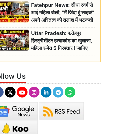
Fatehpur News: सीधा स्वर्ग से
इतिहास
आई महिला बोली, "मैं जिंदा हूं साहब!"
अपने अस्तित्व की तलाश में भटकती
रही बुजुर्ग, एसडीएम ने दिए जांच के
Uttar Pradesh: फतेहपुर
आदेश
हिस्ट्रीशीटर हत्याकांड का खुलासा,
महिला समेत 5 गिरफ्तार ! जानिए
क्या था कनेक्शन?
ollow Us