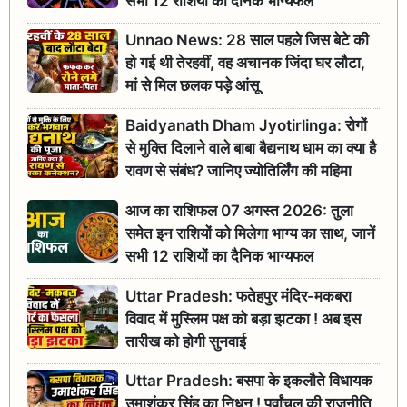
सभी 12 राशियों का दैनिक भाग्यफल
Unnao News: 28 साल पहले जिस बेटे की
हो गई थी तेरहवीं, वह अचानक जिंदा घर लौटा,
मां से मिल छलक पड़े आंसू
Baidyanath Dham Jyotirlinga: रोगों
से मुक्ति दिलाने वाले बाबा बैद्यनाथ धाम का क्या है
रावण से संबंध? जानिए ज्योतिर्लिंग की महिमा
आज का राशिफल 07 अगस्त 2026: तुला
समेत इन राशियों को मिलेगा भाग्य का साथ, जानें
सभी 12 राशियों का दैनिक भाग्यफल
Uttar Pradesh: फतेहपुर मंदिर-मकबरा
विवाद में मुस्लिम पक्ष को बड़ा झटका ! अब इस
तारीख को होगी सुनवाई
Uttar Pradesh: बसपा के इकलौते विधायक
उमाशंकर सिंह का निधन ! पूर्वांचल की राजनीति