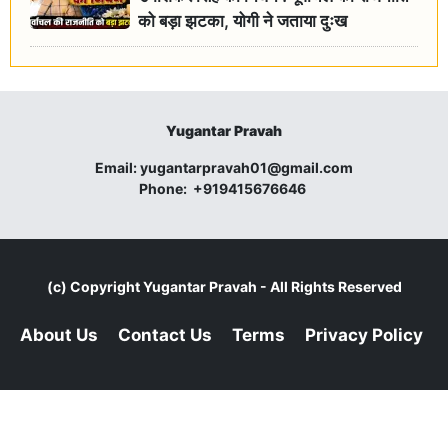
को बड़ा झटका, योगी ने जताया दुःख
Yugantar Pravah
Email:
yugantarpravah01@gmail.com
Phone:
+919415676646
(c) Copyright
Yugantar Pravah
- All Rights Reserved
About Us
Contact Us
Terms
Privacy Policy