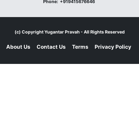
Phone:
+919415676646
(c) Copyright
Yugantar Pravah
- All Rights Reserved
About Us
Contact Us
Terms
Privacy Policy