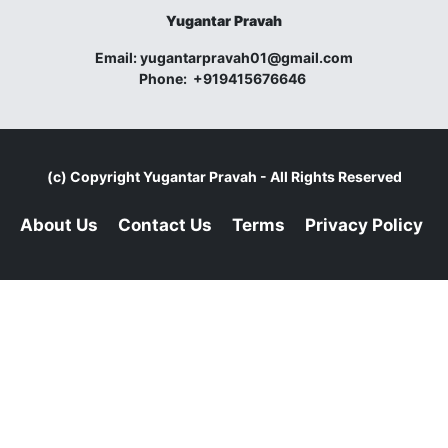
Yugantar Pravah
Email:
yugantarpravah01@gmail.com
Phone:
+919415676646
(c) Copyright
Yugantar Pravah
- All Rights Reserved
About Us
Contact Us
Terms
Privacy Policy