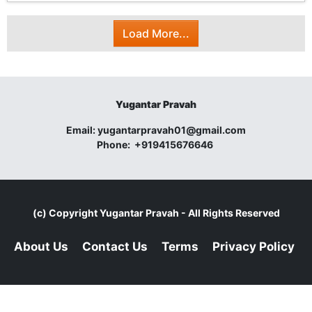
Load More...
Yugantar Pravah
Email:
yugantarpravah01@gmail.com
Phone:
+919415676646
(c) Copyright
Yugantar Pravah
- All Rights Reserved
About Us
Contact Us
Terms
Privacy Policy