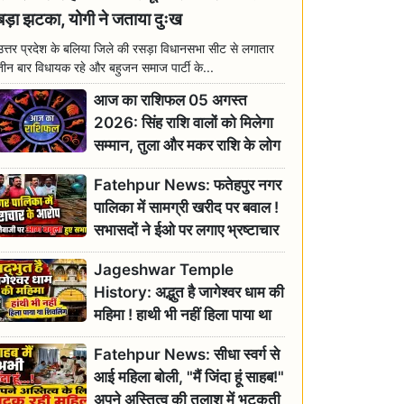
बड़ा झटका, योगी ने जताया दुःख
उत्तर प्रदेश के बलिया जिले की रसड़ा विधानसभा सीट से लगातार
तीन बार विधायक रहे और बहुजन समाज पार्टी के...
आज का राशिफल 05 अगस्त
2026: सिंह राशि वालों को मिलेगा
सम्मान, तुला और मकर राशि के लोग
रहें सतर्क
Fatehpur News: फतेहपुर नगर
पालिका में सामग्री खरीद पर बवाल !
सभासदों ने ईओ पर लगाए भ्रष्टाचार
के गंभीर आरोप
Jageshwar Temple
History: अद्भुत है जागेश्वर धाम की
महिमा ! हाथी भी नहीं हिला पाया था
शिवलिंग, जानिए क्या है इसका
Fatehpur News: सीधा स्वर्ग से
इतिहास
आई महिला बोली, "मैं जिंदा हूं साहब!"
अपने अस्तित्व की तलाश में भटकती