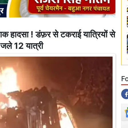
क हादसा ! डंफ़र से टकराई यात्रियों से
 जले 12 यात्री
F