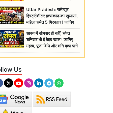
रही बुजुर्ग, एसडीएम ने दिए जांच के
Uttar Pradesh: फतेहपुर
आदेश
हिस्ट्रीशीटर हत्याकांड का खुलासा,
महिला समेत 5 गिरफ्तार ! जानिए
क्या था कनेक्शन?
सावन में सोमवार ही नहीं, संपत
शनिवार भी हैं बेहद खास ! जानिए
महत्व, पूजा विधि और शनि कृपा पाने
के आसान उपाय
ollow Us