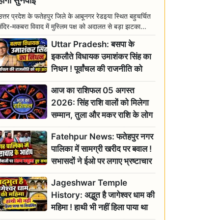
होगी सुनवाई
उत्तर प्रदेश के फतेहपुर जिले के आबूनगर रेडइया स्थित बहुचर्चित
मंदिर-मकबरा विवाद में मुस्लिम पक्ष को अदालत से बड़ा झटका...
Uttar Pradesh: बसपा के
इकलौते विधायक उमाशंकर सिंह का
निधन ! पूर्वांचल की राजनीति को
बड़ा झटका, योगी ने जताया दुःख
आज का राशिफल 05 अगस्त
2026: सिंह राशि वालों को मिलेगा
सम्मान, तुला और मकर राशि के लोग
रहें सतर्क
Fatehpur News: फतेहपुर नगर
पालिका में सामग्री खरीद पर बवाल !
सभासदों ने ईओ पर लगाए भ्रष्टाचार
के गंभीर आरोप
Jageshwar Temple
History: अद्भुत है जागेश्वर धाम की
महिमा ! हाथी भी नहीं हिला पाया था
शिवलिंग, जानिए क्या है इसका