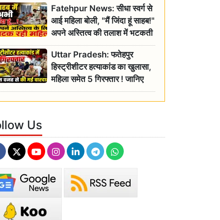
Fatehpur News: सीधा स्वर्ग से
इतिहास
आई महिला बोली, "मैं जिंदा हूं साहब!"
अपने अस्तित्व की तलाश में भटकती
रही बुजुर्ग, एसडीएम ने दिए जांच के
Uttar Pradesh: फतेहपुर
आदेश
हिस्ट्रीशीटर हत्याकांड का खुलासा,
महिला समेत 5 गिरफ्तार ! जानिए
क्या था कनेक्शन?
ollow Us