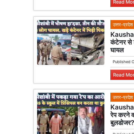
Read Mor
उत्तर-प्रदेश
Kaushamb
कंटेनर से
घायल
Published 
Read Mor
उत्तर-प्रदेश
Kaushamb
रेप करने व
बुलडोजर