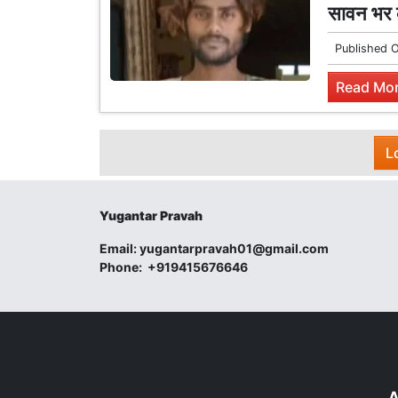
सावन भर क
Published 
Read Mor
L
Yugantar Pravah
Email:
yugantarpravah01@gmail.com
Phone:
+919415676646
A