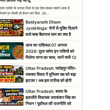
मिल छलक पड़े आंसू
उत्तर प्रदेश के उन्नाव जिले से एक ऐसा मामला सामने आया है
जिसने हर किसी को हैरान कर दिया. 28...
Baidyanath Dham
Jyotirlinga: रोगों से मुक्ति दिलाने
वाले बाबा बैद्यनाथ धाम का क्या है
रावण से संबंध? जानिए ज्योतिर्लिंग की
आज का राशिफल 07 अगस्त
महिमा
2026: तुला समेत इन राशियों को
मिलेगा भाग्य का साथ, जानें सभी 12
राशियों का दैनिक भाग्यफल
Uttar Pradesh: फतेहपुर मंदिर-
मकबरा विवाद में मुस्लिम पक्ष को बड़ा
झटका ! अब इस तारीख को होगी
सुनवाई
Uttar Pradesh: बसपा के
इकलौते विधायक उमाशंकर सिंह का
निधन ! पूर्वांचल की राजनीति को
बड़ा झटका, योगी ने जताया दुःख