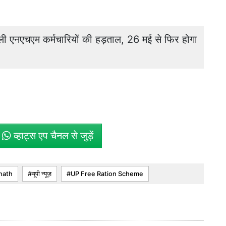
ी एनएचएम कर्मचारियों की हड़ताल, 26 मई से फिर होगा
े
व्हाट्स एप चैनल से जुड़ें
nath
यूपी न्यूज़
UP Free Ration Scheme