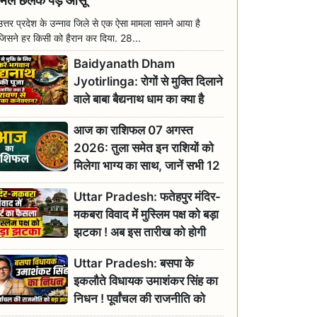
मिल छलक पड़े आंसू
उत्तर प्रदेश के उन्नाव जिले से एक ऐसा मामला सामने आया है
जिसने हर किसी को हैरान कर दिया. 28...
Baidyanath Dham
Jyotirlinga: रोगों से मुक्ति दिलाने
वाले बाबा बैद्यनाथ धाम का क्या है
रावण से संबंध? जानिए ज्योतिर्लिंग की
आज का राशिफल 07 अगस्त
महिमा
2026: तुला समेत इन राशियों को
मिलेगा भाग्य का साथ, जानें सभी 12
राशियों का दैनिक भाग्यफल
Uttar Pradesh: फतेहपुर मंदिर-
मकबरा विवाद में मुस्लिम पक्ष को बड़ा
झटका ! अब इस तारीख को होगी
सुनवाई
Uttar Pradesh: बसपा के
इकलौते विधायक उमाशंकर सिंह का
निधन ! पूर्वांचल की राजनीति को
बड़ा झटका, योगी ने जताया दुःख