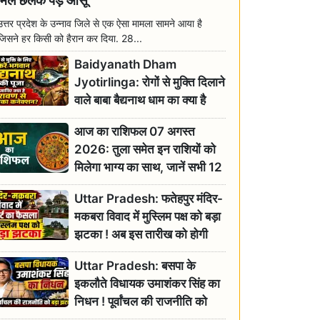
मिल छलक पड़े आंसू
उत्तर प्रदेश के उन्नाव जिले से एक ऐसा मामला सामने आया है
जिसने हर किसी को हैरान कर दिया. 28...
Baidyanath Dham
Jyotirlinga: रोगों से मुक्ति दिलाने
वाले बाबा बैद्यनाथ धाम का क्या है
रावण से संबंध? जानिए ज्योतिर्लिंग की
आज का राशिफल 07 अगस्त
महिमा
2026: तुला समेत इन राशियों को
मिलेगा भाग्य का साथ, जानें सभी 12
राशियों का दैनिक भाग्यफल
Uttar Pradesh: फतेहपुर मंदिर-
मकबरा विवाद में मुस्लिम पक्ष को बड़ा
झटका ! अब इस तारीख को होगी
सुनवाई
Uttar Pradesh: बसपा के
इकलौते विधायक उमाशंकर सिंह का
निधन ! पूर्वांचल की राजनीति को
बड़ा झटका, योगी ने जताया दुःख