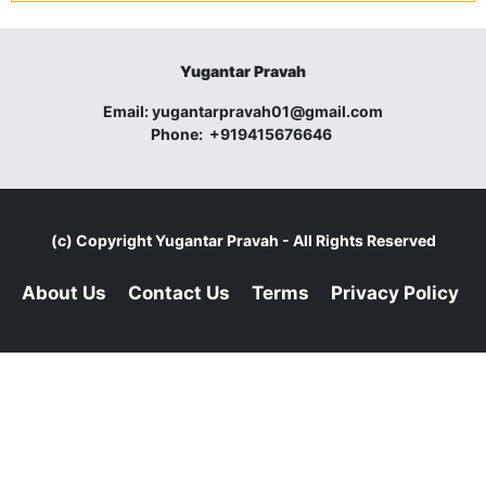
Yugantar Pravah
Email:
yugantarpravah01@gmail.com
Phone:
+919415676646
(c) Copyright
Yugantar Pravah
- All Rights Reserved
About Us
Contact Us
Terms
Privacy Policy