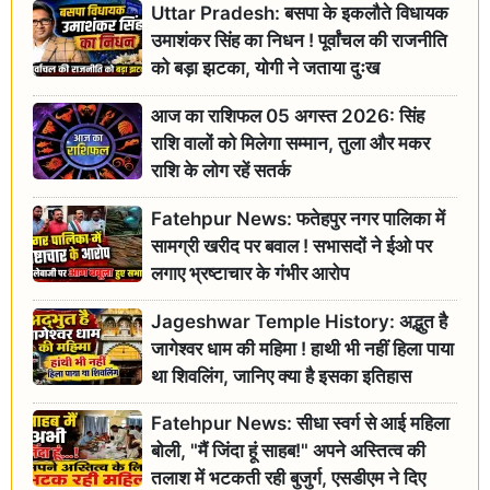
Uttar Pradesh: बसपा के इकलौते विधायक
उमाशंकर सिंह का निधन ! पूर्वांचल की राजनीति
को बड़ा झटका, योगी ने जताया दुःख
आज का राशिफल 05 अगस्त 2026: सिंह
राशि वालों को मिलेगा सम्मान, तुला और मकर
राशि के लोग रहें सतर्क
Fatehpur News: फतेहपुर नगर पालिका में
सामग्री खरीद पर बवाल ! सभासदों ने ईओ पर
लगाए भ्रष्टाचार के गंभीर आरोप
Jageshwar Temple History: अद्भुत है
जागेश्वर धाम की महिमा ! हाथी भी नहीं हिला पाया
था शिवलिंग, जानिए क्या है इसका इतिहास
Fatehpur News: सीधा स्वर्ग से आई महिला
बोली, "मैं जिंदा हूं साहब!" अपने अस्तित्व की
तलाश में भटकती रही बुजुर्ग, एसडीएम ने दिए