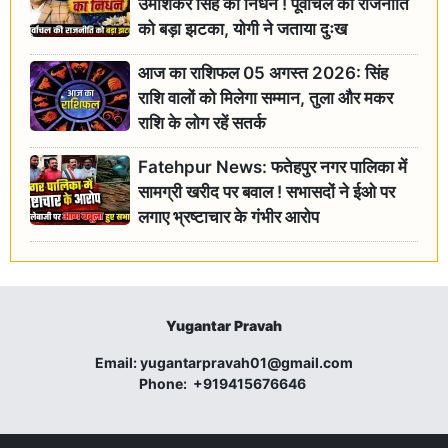
उमाशंकर सिंह का निधन ! पूर्वांचल की राजनीति
को बड़ा झटका, योगी ने जताया दुःख
आज का राशिफल 05 अगस्त 2026: सिंह
राशि वालों को मिलेगा सम्मान, तुला और मकर
राशि के लोग रहें सतर्क
Fatehpur News: फतेहपुर नगर पालिका में
सामग्री खरीद पर बवाल ! सभासदों ने ईओ पर
लगाए भ्रष्टाचार के गंभीर आरोप
Yugantar Pravah
Email:
yugantarpravah01@gmail.com
Phone:
+919415676646