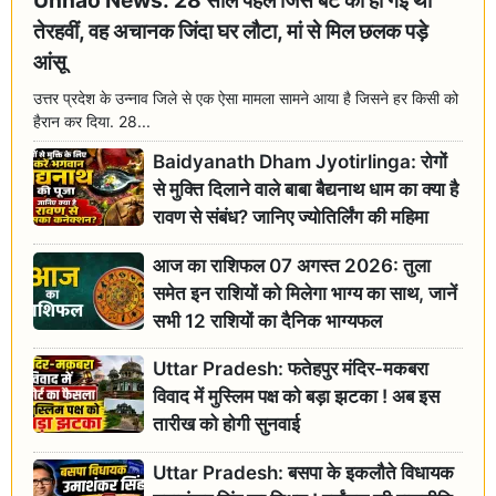
Unnao News: 28 साल पहले जिस बेटे की हो गई थी
तेरहवीं, वह अचानक जिंदा घर लौटा, मां से मिल छलक पड़े
आंसू
उत्तर प्रदेश के उन्नाव जिले से एक ऐसा मामला सामने आया है जिसने हर किसी को
हैरान कर दिया. 28...
Baidyanath Dham Jyotirlinga: रोगों
से मुक्ति दिलाने वाले बाबा बैद्यनाथ धाम का क्या है
रावण से संबंध? जानिए ज्योतिर्लिंग की महिमा
आज का राशिफल 07 अगस्त 2026: तुला
समेत इन राशियों को मिलेगा भाग्य का साथ, जानें
सभी 12 राशियों का दैनिक भाग्यफल
Uttar Pradesh: फतेहपुर मंदिर-मकबरा
विवाद में मुस्लिम पक्ष को बड़ा झटका ! अब इस
तारीख को होगी सुनवाई
Uttar Pradesh: बसपा के इकलौते विधायक