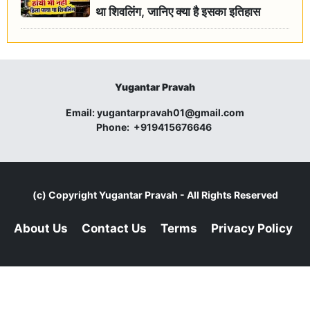
था शिवलिंग, जानिए क्या है इसका इतिहास
Yugantar Pravah
Email:
yugantarpravah01@gmail.com
Phone:
+919415676646
(c) Copyright
Yugantar Pravah
- All Rights Reserved
About Us
Contact Us
Terms
Privacy Policy