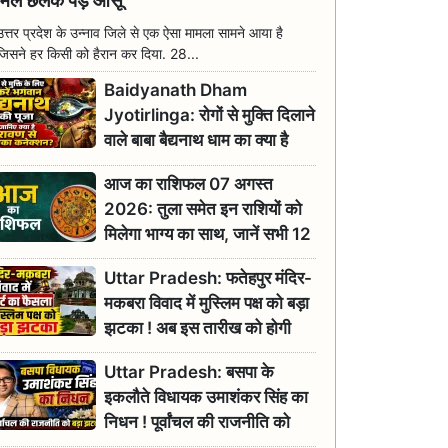
मिल छलक पड़े आंसू
उत्तर प्रदेश के उन्नाव जिले से एक ऐसा मामला सामने आया है
जिसने हर किसी को हैरान कर दिया. 28...
Baidyanath Dham
Jyotirlinga: रोगों से मुक्ति दिलाने
वाले बाबा बैद्यनाथ धाम का क्या है
रावण से संबंध? जानिए ज्योतिर्लिंग की
आज का राशिफल 07 अगस्त
महिमा
2026: तुला समेत इन राशियों को
मिलेगा भाग्य का साथ, जानें सभी 12
राशियों का दैनिक भाग्यफल
Uttar Pradesh: फतेहपुर मंदिर-
मकबरा विवाद में मुस्लिम पक्ष को बड़ा
झटका ! अब इस तारीख को होगी
सुनवाई
Uttar Pradesh: बसपा के
इकलौते विधायक उमाशंकर सिंह का
निधन ! पूर्वांचल की राजनीति को
बड़ा झटका, योगी ने जताया दुःख