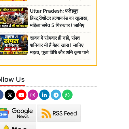
रही बुजुर्ग, एसडीएम ने दिए जांच के
Uttar Pradesh: फतेहपुर
आदेश
हिस्ट्रीशीटर हत्याकांड का खुलासा,
महिला समेत 5 गिरफ्तार ! जानिए
क्या था कनेक्शन?
सावन में सोमवार ही नहीं, संपत
शनिवार भी हैं बेहद खास ! जानिए
महत्व, पूजा विधि और शनि कृपा पाने
के आसान उपाय
ollow Us