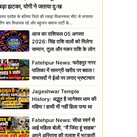
बड़ा झटका, योगी ने जताया दुःख
उत्तर प्रदेश के बलिया जिले की रसड़ा विधानसभा सीट से लगातार
तीन बार विधायक रहे और बहुजन समाज पार्टी के...
आज का राशिफल 05 अगस्त
2026: सिंह राशि वालों को मिलेगा
सम्मान, तुला और मकर राशि के लोग
रहें सतर्क
Fatehpur News: फतेहपुर नगर
पालिका में सामग्री खरीद पर बवाल !
सभासदों ने ईओ पर लगाए भ्रष्टाचार
के गंभीर आरोप
Jageshwar Temple
History: अद्भुत है जागेश्वर धाम की
महिमा ! हाथी भी नहीं हिला पाया था
शिवलिंग, जानिए क्या है इसका
Fatehpur News: सीधा स्वर्ग से
इतिहास
आई महिला बोली, "मैं जिंदा हूं साहब!"
अपने अस्तित्व की तलाश में भटकती