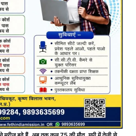
तने मरीज़ बढ़े हैं..अब तक कुल 75 की मौत..यूपी में तेज़ी से