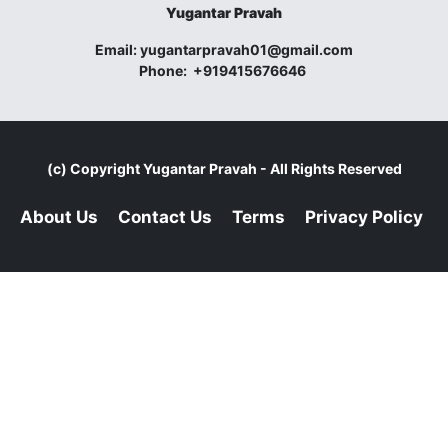
Yugantar Pravah
Email:
yugantarpravah01@gmail.com
Phone:
+919415676646
(c) Copyright
Yugantar Pravah
- All Rights Reserved
About Us
Contact Us
Terms
Privacy Policy