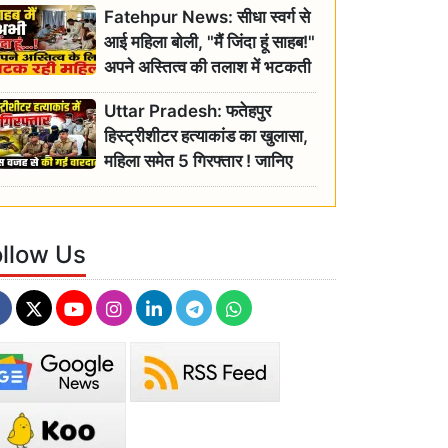
Fatehpur News: सीधा स्वर्ग से
इतिहास
आई महिला बोली, "मैं जिंदा हूं साहब!"
अपने अस्तित्व की तलाश में भटकती
रही बुजुर्ग, एसडीएम ने दिए जांच के
Uttar Pradesh: फतेहपुर
आदेश
हिस्ट्रीशीटर हत्याकांड का खुलासा,
महिला समेत 5 गिरफ्तार ! जानिए
क्या था कनेक्शन?
ollow Us