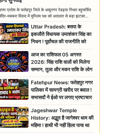
होगी सुनवाई
उत्तर प्रदेश के फतेहपुर जिले के आबूनगर रेडइया स्थित बहुचर्चित
मंदिर-मकबरा विवाद में मुस्लिम पक्ष को अदालत से बड़ा झटका...
Uttar Pradesh: बसपा के
इकलौते विधायक उमाशंकर सिंह का
निधन ! पूर्वांचल की राजनीति को
बड़ा झटका, योगी ने जताया दुःख
आज का राशिफल 05 अगस्त
2026: सिंह राशि वालों को मिलेगा
सम्मान, तुला और मकर राशि के लोग
रहें सतर्क
Fatehpur News: फतेहपुर नगर
पालिका में सामग्री खरीद पर बवाल !
सभासदों ने ईओ पर लगाए भ्रष्टाचार
के गंभीर आरोप
Jageshwar Temple
History: अद्भुत है जागेश्वर धाम की
महिमा ! हाथी भी नहीं हिला पाया था
शिवलिंग, जानिए क्या है इसका