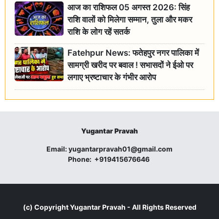
आज का राशिफल 05 अगस्त 2026: सिंह
राशि वालों को मिलेगा सम्मान, तुला और मकर
राशि के लोग रहें सतर्क
Fatehpur News: फतेहपुर नगर पालिका में
सामग्री खरीद पर बवाल ! सभासदों ने ईओ पर
लगाए भ्रष्टाचार के गंभीर आरोप
Yugantar Pravah
Email:
yugantarpravah01@gmail.com
Phone:
+919415676646
(c) Copyright
Yugantar Pravah
- All Rights Reserved