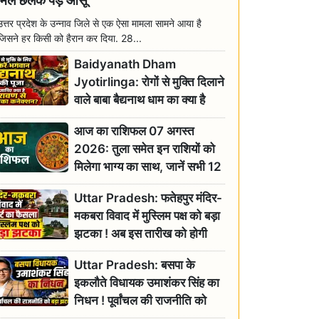
मिल छलक पड़े आंसू
उत्तर प्रदेश के उन्नाव जिले से एक ऐसा मामला सामने आया है
जिसने हर किसी को हैरान कर दिया. 28...
Baidyanath Dham
Jyotirlinga: रोगों से मुक्ति दिलाने
वाले बाबा बैद्यनाथ धाम का क्या है
रावण से संबंध? जानिए ज्योतिर्लिंग की
आज का राशिफल 07 अगस्त
महिमा
2026: तुला समेत इन राशियों को
मिलेगा भाग्य का साथ, जानें सभी 12
राशियों का दैनिक भाग्यफल
Uttar Pradesh: फतेहपुर मंदिर-
मकबरा विवाद में मुस्लिम पक्ष को बड़ा
झटका ! अब इस तारीख को होगी
सुनवाई
Uttar Pradesh: बसपा के
इकलौते विधायक उमाशंकर सिंह का
निधन ! पूर्वांचल की राजनीति को
बड़ा झटका, योगी ने जताया दुःख