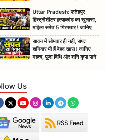
रही बुजुर्ग, एसडीएम ने दिए जांच के
Uttar Pradesh: फतेहपुर
आदेश
हिस्ट्रीशीटर हत्याकांड का खुलासा,
महिला समेत 5 गिरफ्तार ! जानिए
क्या था कनेक्शन?
सावन में सोमवार ही नहीं, संपत
शनिवार भी हैं बेहद खास ! जानिए
महत्व, पूजा विधि और शनि कृपा पाने
के आसान उपाय
ollow Us