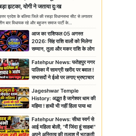
बड़ा झटका, योगी ने जताया दुःख
उत्तर प्रदेश के बलिया जिले की रसड़ा विधानसभा सीट से लगातार
तीन बार विधायक रहे और बहुजन समाज पार्टी के...
आज का राशिफल 05 अगस्त
2026: सिंह राशि वालों को मिलेगा
सम्मान, तुला और मकर राशि के लोग
रहें सतर्क
Fatehpur News: फतेहपुर नगर
पालिका में सामग्री खरीद पर बवाल !
सभासदों ने ईओ पर लगाए भ्रष्टाचार
के गंभीर आरोप
Jageshwar Temple
History: अद्भुत है जागेश्वर धाम की
महिमा ! हाथी भी नहीं हिला पाया था
शिवलिंग, जानिए क्या है इसका
Fatehpur News: सीधा स्वर्ग से
इतिहास
आई महिला बोली, "मैं जिंदा हूं साहब!"
अपने अस्तित्व की तलाश में भटकती