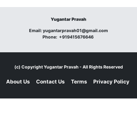
Yugantar Pravah
Email:
yugantarpravah01@gmail.com
Phone:
+919415676646
(c) Copyright
Yugantar Pravah
- All Rights Reserved
About Us
Contact Us
Terms
Privacy Policy