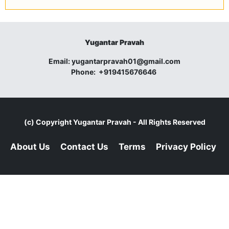
Yugantar Pravah
Email:
yugantarpravah01@gmail.com
Phone:
+919415676646
(c) Copyright
Yugantar Pravah
- All Rights Reserved
About Us
Contact Us
Terms
Privacy Policy