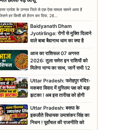
मिल छलक पड़े आंसू
उत्तर प्रदेश के उन्नाव जिले से एक ऐसा मामला सामने आया है
जिसने हर किसी को हैरान कर दिया. 28...
Baidyanath Dham
Jyotirlinga: रोगों से मुक्ति दिलाने
वाले बाबा बैद्यनाथ धाम का क्या है
रावण से संबंध? जानिए ज्योतिर्लिंग की
आज का राशिफल 07 अगस्त
महिमा
2026: तुला समेत इन राशियों को
मिलेगा भाग्य का साथ, जानें सभी 12
राशियों का दैनिक भाग्यफल
Uttar Pradesh: फतेहपुर मंदिर-
मकबरा विवाद में मुस्लिम पक्ष को बड़ा
झटका ! अब इस तारीख को होगी
सुनवाई
Uttar Pradesh: बसपा के
इकलौते विधायक उमाशंकर सिंह का
निधन ! पूर्वांचल की राजनीति को
बड़ा झटका, योगी ने जताया दुःख