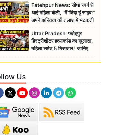
Fatehpur News: सीधा स्वर्ग से
इतिहास
आई महिला बोली, "मैं जिंदा हूं साहब!"
अपने अस्तित्व की तलाश में भटकती
रही बुजुर्ग, एसडीएम ने दिए जांच के
Uttar Pradesh: फतेहपुर
आदेश
हिस्ट्रीशीटर हत्याकांड का खुलासा,
महिला समेत 5 गिरफ्तार ! जानिए
क्या था कनेक्शन?
ollow Us