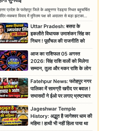
होगी सुनवाई
उत्तर प्रदेश के फतेहपुर जिले के आबूनगर रेडइया स्थित बहुचर्चित
मंदिर-मकबरा विवाद में मुस्लिम पक्ष को अदालत से बड़ा झटका...
Uttar Pradesh: बसपा के
इकलौते विधायक उमाशंकर सिंह का
निधन ! पूर्वांचल की राजनीति को
बड़ा झटका, योगी ने जताया दुःख
आज का राशिफल 05 अगस्त
2026: सिंह राशि वालों को मिलेगा
सम्मान, तुला और मकर राशि के लोग
रहें सतर्क
Fatehpur News: फतेहपुर नगर
पालिका में सामग्री खरीद पर बवाल !
सभासदों ने ईओ पर लगाए भ्रष्टाचार
के गंभीर आरोप
Jageshwar Temple
History: अद्भुत है जागेश्वर धाम की
महिमा ! हाथी भी नहीं हिला पाया था
शिवलिंग, जानिए क्या है इसका