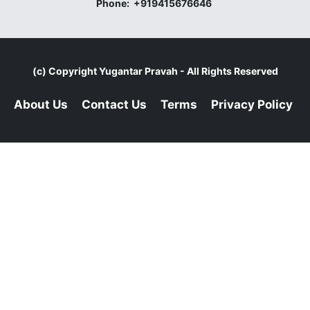
Phone:
+919415676646
(c) Copyright
Yugantar Pravah
- All Rights Reserved
About Us
Contact Us
Terms
Privacy Policy