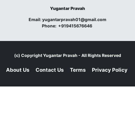
Yugantar Pravah
Email:
yugantarpravah01@gmail.com
Phone:
+919415676646
(c) Copyright
Yugantar Pravah
- All Rights Reserved
About Us
Contact Us
Terms
Privacy Policy