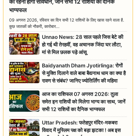
को रहना होगा सावधान, जानें सभी 12 राशियों का दैनिक
भाग्यफल
09 अगस्त 2026, रविवार का दिन सभी 12 राशियों के लिए खास रहने वाला है.
कुछ जातकों को नौकरी, कारोबार...
Unnao News: 28 साल पहले जिस बेटे की
हो गई थी तेरहवीं, वह अचानक जिंदा घर लौटा,
मां से मिल छलक पड़े आंसू
Baidyanath Dham Jyotirlinga: रोगों
से मुक्ति दिलाने वाले बाबा बैद्यनाथ धाम का क्या है
रावण से संबंध? जानिए ज्योतिर्लिंग की महिमा
आज का राशिफल 07 अगस्त 2026: तुला
समेत इन राशियों को मिलेगा भाग्य का साथ, जानें
सभी 12 राशियों का दैनिक भाग्यफल
Uttar Pradesh: फतेहपुर मंदिर-मकबरा
विवाद में मुस्लिम पक्ष को बड़ा झटका ! अब इस