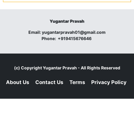
Yugantar Pravah
Email:
yugantarpravah01@gmail.com
Phone:
+919415676646
(c) Copyright
Yugantar Pravah
- All Rights Reserved
About Us
Contact Us
Terms
Privacy Policy