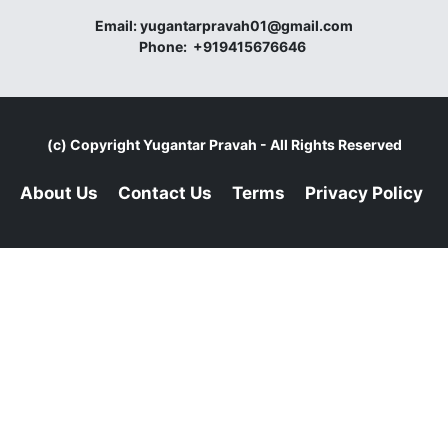
Email:
yugantarpravah01@gmail.com
Phone:
+919415676646
(c) Copyright
Yugantar Pravah
- All Rights Reserved
About Us
Contact Us
Terms
Privacy Policy