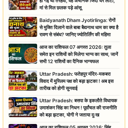
हो गई थी तेरहवीं, वह अचानक जिंदा घर लौटा,
मां से मिल छलक पड़े आंसू
Baidyanath Dham Jyotirlinga: रोगों
से मुक्ति दिलाने वाले बाबा बैद्यनाथ धाम का क्या है
रावण से संबंध? जानिए ज्योतिर्लिंग की महिमा
आज का राशिफल 07 अगस्त 2026: तुला
समेत इन राशियों को मिलेगा भाग्य का साथ, जानें
सभी 12 राशियों का दैनिक भाग्यफल
Uttar Pradesh: फतेहपुर मंदिर-मकबरा
विवाद में मुस्लिम पक्ष को बड़ा झटका ! अब इस
तारीख को होगी सुनवाई
Uttar Pradesh: बसपा के इकलौते विधायक
उमाशंकर सिंह का निधन ! पूर्वांचल की राजनीति
को बड़ा झटका, योगी ने जताया दुःख
आज का राशिफल 05 अगस्त 2026: सिंह